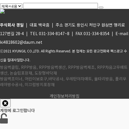
주식회사 경일
| 대표 백국흠 | 주소 경기도 용인시 처인구 원삼면 맹리로
127번길 28-4 | TEL 031-334-8147~8 | FAX 031-334-8354 | E-mail
ki4818602@daum.net
ⓒ2021 KYUNGIL CO.,LTD. All Rights Reserved. 본 업체는 모든 광고전화와 팩스광고 수
신을 절대사절합니다.
방음벽클립, RPP방음, RPP방음벽생산, RPP방음벽제조, RPP차음고무매트
생산, 논슬립포장재, 도장형바닥재
방음벽조이너, 어린이보호구,바닥공사, 우레탄야자매트, 울타리방음, 폴리우
레아방수공사, 미끄럼방지포장재
개인정보처리방침
계정에 로그인합니다