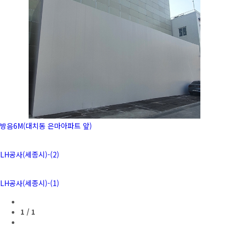
방음6M(대치동 은마아파트 앞)
LH공사(세종시)-(2)
LH공사(세종시)-(1)
1 / 1