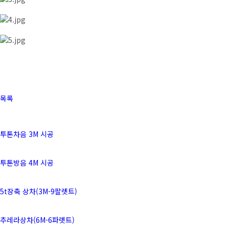
목록
투톤차음 3M 시공
투톤방음 4M 시공
5t장축 상차(3M-9팔렛트)
추레라상차(6M-6파렛트)