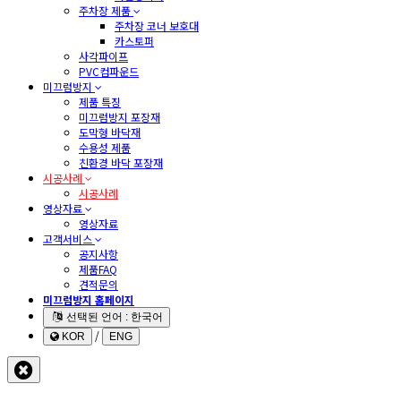
주차장 제품
주차장 코너 보호대
카스토퍼
사각파이프
PVC컴파운드
미끄럼방지
제품 특징
미끄럼방지 포장재
도막형 바닥재
수용성 제품
친환경 바닥 포장재
시공사례
시공사례
영상자료
영상자료
고객서비스
공지사항
제품FAQ
견적문의
미끄럼방지 홈페이지
선택된 언어 : 한국어
/
KOR
ENG