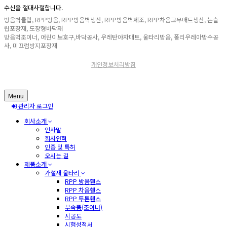
수신을 절대사절합니다.
방음벽클립, RPP방음, RPP방음벽생산, RPP방음벽제조, RPP차음고무매트생산, 논슬
립포장재, 도장형바닥재
방음벽조이너, 어린이보호구,바닥공사, 우레탄야자매트, 울타리방음, 폴리우레아방수공
사, 미끄럼방지포장재
개인정보처리방침
Menu
관리자 로그인
회사소개
인사말
회사연혁
인증 및 특허
오시는 길
제품소개
가설재 울타리
RPP 방음휀스
RPP 차음휀스
RPP 투톤휀스
부속품(조이너)
시공도
시험성적서