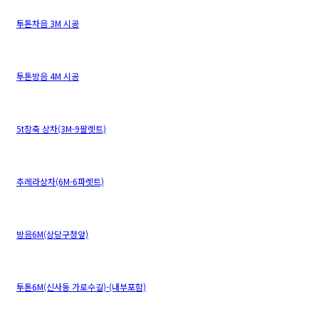
투톤차음 3M 시공
투톤방음 4M 시공
5t장축 상차(3M-9팔렛트)
추레라상차(6M-6파렛트)
방음6M(상당구청앞)
투톤6M(신사동 가로수길)-(내부포함)