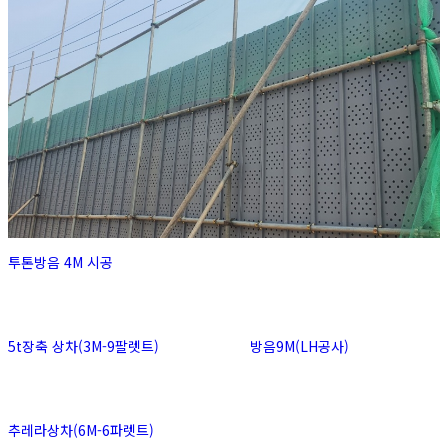
투톤방음 4M 시공
5t장축 상차(3M-9팔렛트)
방음9M(LH공사)
추레라상차(6M-6파렛트)