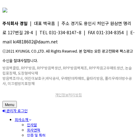
주식회사 경일
| 대표 백국흠 | 주소 경기도 용인시 처인구 원삼면 맹리
로 127번길 28-4 | TEL 031-334-8147~8 | FAX 031-334-8354 | E-
mail ki4818602@daum.net
ⓒ2021 KYUNGIL CO.,LTD. All Rights Reserved. 본 업체는 모든 광고전화와 팩스광고
수신을 절대사절합니다.
방음벽클립, RPP방음, RPP방음벽생산, RPP방음벽제조, RPP차음고무매트생산, 논슬
립포장재, 도장형바닥재
방음벽조이너, 어린이보호구,바닥공사, 우레탄야자매트, 울타리방음, 폴리우레아방수공
사, 미끄럼방지포장재
개인정보처리방침
Menu
관리자 로그인
회사소개
인사말
회사연혁
인증 및 특허