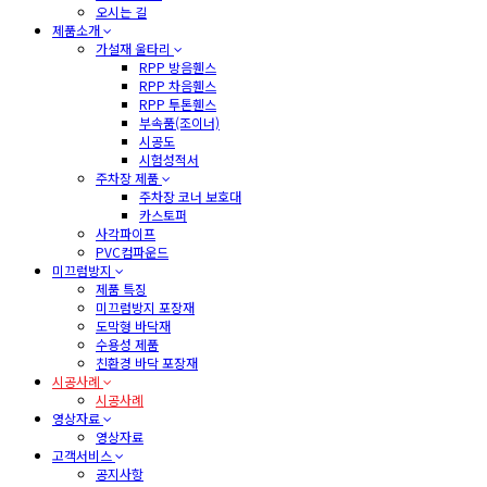
오시는 길
제품소개
가설재 울타리
RPP 방음휀스
RPP 차음휀스
RPP 투톤휀스
부속품(조이너)
시공도
시험성적서
주차장 제품
주차장 코너 보호대
카스토퍼
사각파이프
PVC컴파운드
미끄럼방지
제품 특징
미끄럼방지 포장재
도막형 바닥재
수용성 제품
친환경 바닥 포장재
시공사례
시공사례
영상자료
영상자료
고객서비스
공지사항