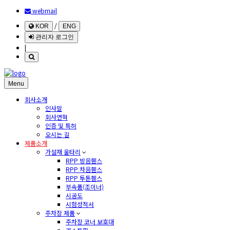
webmail
/
KOR
ENG
관리자 로그인
|
Menu
회사소개
인사말
회사연혁
인증 및 특허
오시는 길
제품소개
가설재 울타리
RPP 방음휀스
RPP 차음휀스
RPP 투톤휀스
부속품(조이너)
시공도
시험성적서
주차장 제품
주차장 코너 보호대