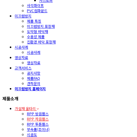
카스토퍼
사각파이프
PVC컴파운드
미끄럼방지
제품 특징
미끄럼방지 포장재
도막형 바닥재
수용성 제품
친환경 바닥 포장재
시공사례
시공사례
영상자료
영상자료
고객서비스
공지사항
제품FAQ
견적문의
미끄럼방지 홈페이지
제품소개
가설재 울타리
RPP 방음휀스
RPP 차음휀스
RPP 투톤휀스
부속품(조이너)
시공도