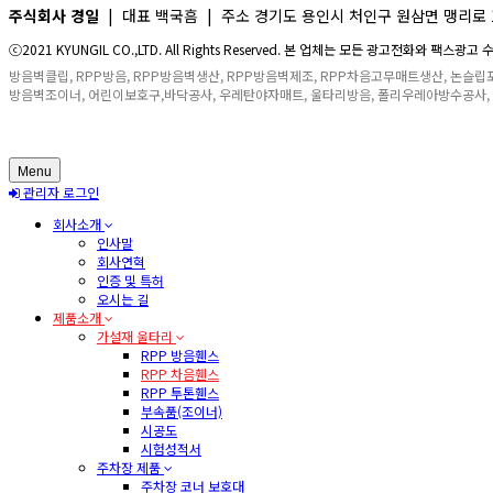
주식회사 경일
| 대표 백국흠 | 주소 경기도 용인시 처인구 원삼면 맹리로 127번길 28
ⓒ2021 KYUNGIL CO.,LTD. All Rights Reserved. 본 업체는 모든 광고전화와 팩스
방음벽클립, RPP방음, RPP방음벽생산, RPP방음벽제조, RPP차음고무매트생산, 논슬
방음벽조이너, 어린이보호구,바닥공사, 우레탄야자매트, 울타리방음, 폴리우레아방수공사
Menu
관리자 로그인
회사소개
인사말
회사연혁
인증 및 특허
오시는 길
제품소개
가설재 울타리
RPP 방음휀스
RPP 차음휀스
RPP 투톤휀스
부속품(조이너)
시공도
시험성적서
주차장 제품
주차장 코너 보호대