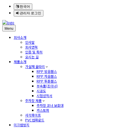
한국어
관리자 로그인
Menu
회사소개
인사말
회사연혁
인증 및 특허
오시는 길
제품소개
가설재 울타리
RPP 방음휀스
RPP 차음휀스
RPP 투톤휀스
부속품(조이너)
시공도
시험성적서
주차장 제품
주차장 코너 보호대
카스토퍼
사각파이프
PVC컴파운드
미끄럼방지