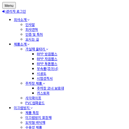
Menu
관리자 로그인
회사소개
인사말
회사연혁
인증 및 특허
오시는 길
제품소개
가설재 울타리
RPP 방음휀스
RPP 차음휀스
RPP 투톤휀스
부속품(조이너)
시공도
시험성적서
주차장 제품
주차장 코너 보호대
카스토퍼
사각파이프
PVC컴파운드
미끄럼방지
제품 특징
미끄럼방지 포장재
도막형 바닥재
수용성 제품